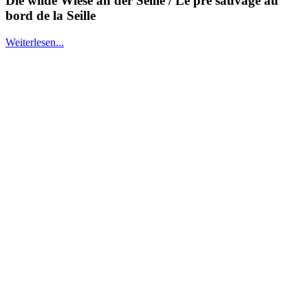
Die wilde Wiese an der Seille / Le pré sauvage au
bord de la Seille
Weiterlesen...